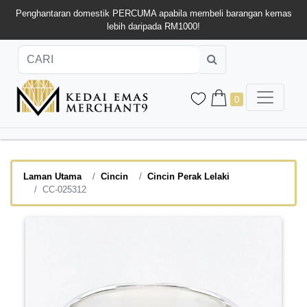
Penghantaran domestik PERCUMA apabila membeli barangan kemas
lebih daripada RM1000!
0
Laman Utama
Cincin
Cincin Perak Lelaki
CC-025312