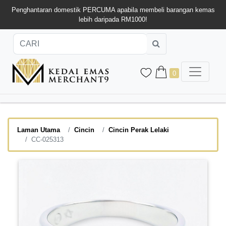
Penghantaran domestik PERCUMA apabila membeli barangan kemas
lebih daripada RM1000!
0
Laman Utama
Cincin
Cincin Perak Lelaki
CC-025313