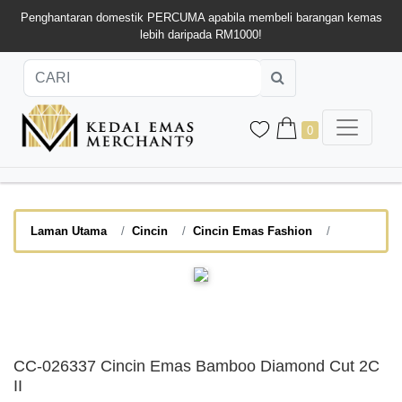
Penghantaran domestik PERCUMA apabila membeli barangan kemas
lebih daripada RM1000!
0
Laman Utama
Cincin
Cincin Emas Fashion
CC-026337 Cincin Emas Bamboo Diamond Cut 2C
II