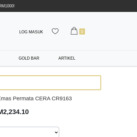
 RM1000!
0
LOG MASUK
GOLD BAR
ARTIKEL
 Emas Permata CERA CR9163
M2,234.10