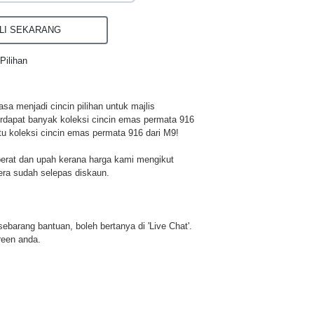
I SEKARANG
Pilihan
a menjadi cincin pilihan untuk majlis
rdapat banyak koleksi cincin emas permata 916
tu koleksi cincin emas permata 916 dari M9!
berat dan upah kerana harga kami mengikut
era sudah selepas diskaun.
u sebarang bantuan, boleh bertanya di 'Live Chat'.
reen anda.