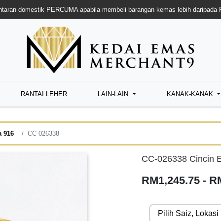
taran domestik PERCUMA apabila membeli barangan kemas lebih daripada
RANTAI LEHER
LAIN-LAIN
KANAK-KANAK
a 916
CC-026338
CC-026338 Cincin
RM1,245.75 - R