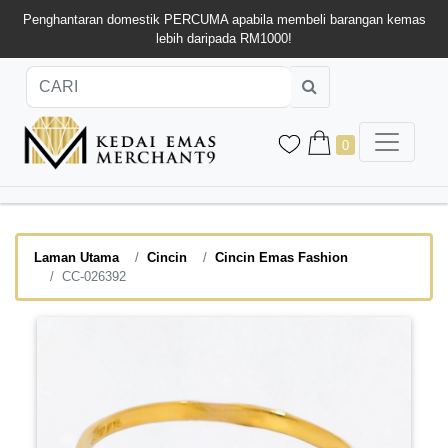
Penghantaran domestik PERCUMA apabila membeli barangan kemas
lebih daripada RM1000!
0
Laman Utama
Cincin
Cincin Emas Fashion
CC-026392