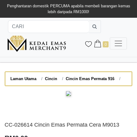
Penghantaran domestik PERCUMA apabila membeli barangan kemas
lebih daripada RM1000!
0
Laman Utama
Cincin
Cincin Emas Permata 916
CC-026614 Cincin Emas Permata Cera M9013