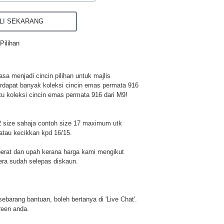
I SEKARANG
Pilihan
a menjadi cincin pilihan untuk majlis
rdapat banyak koleksi cincin emas permata 916
tu koleksi cincin emas permata 916 dari M9!
 size sahaja contoh size 17 maximum utk
atau kecikkan kpd 16/15.
berat dan upah kerana harga kami mengikut
era sudah selepas diskaun.
u sebarang bantuan, boleh bertanya di 'Live Chat'.
reen anda.