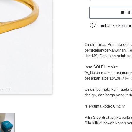
BEL
Tambah ke Senarai 
Cincin Emas Permata sentias
pernikahan/perkahwinan. Te
dari M9! Dapatkan salah sa
Item BOLEH resize.
ï»¿Boleh resize maximum 2
besarkan size 18/19ï»¿ï»¿ 
Cincin permata kami tiada 
design, dan harga yang tert
*Percuma kotak Cincin*
Pilih Size di atas jika perl
Sila klik di bawah kanan sc