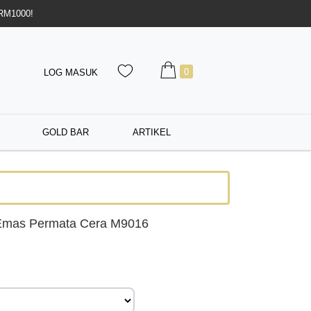
 RM1000!
0
LOG MASUK
GOLD BAR
ARTIKEL
Emas Permata Cera M9016