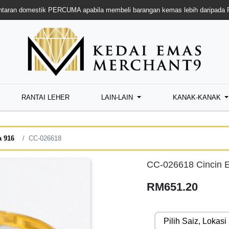
taran domestik PERCUMA apabila membeli barangan kemas lebih daripada
RANTAI LEHER
LAIN-LAIN
KANAK-KANAK
a 916
CC-026618
CC-026618 Cincin 
RM651.20