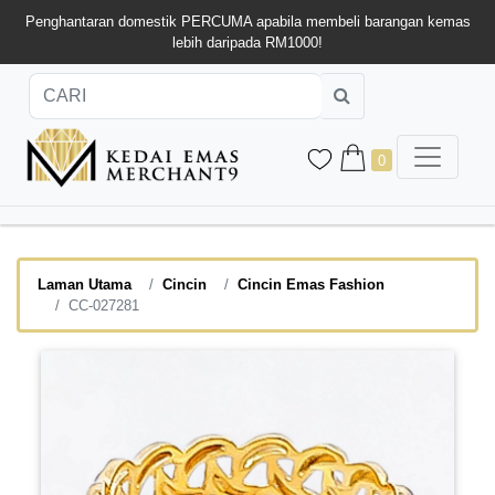
Penghantaran domestik PERCUMA apabila membeli barangan kemas
lebih daripada RM1000!
0
Laman Utama
Cincin
Cincin Emas Fashion
CC-027281