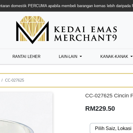
taran domestik PERCUMA apabila membeli barangan kemas lebih daripada
RANTAI LEHER
LAIN-LAIN
KANAK-KANAK
CC-027625
CC-027625 Cincin 
RM229.50