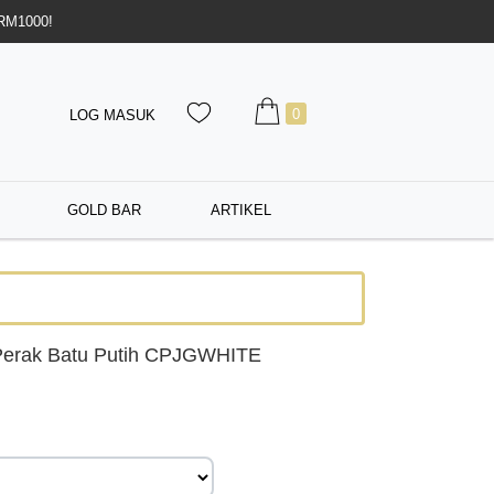
 RM1000!
0
LOG MASUK
GOLD BAR
ARTIKEL
Perak Batu Putih CPJGWHITE