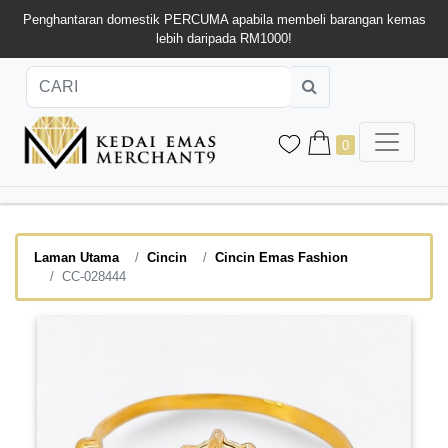
Penghantaran domestik PERCUMA apabila membeli barangan kemas
lebih daripada RM1000!
0
Laman Utama
Cincin
Cincin Emas Fashion
CC-028444