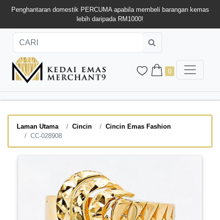
Penghantaran domestik PERCUMA apabila membeli barangan kemas
lebih daripada RM1000!
0
Laman Utama
Cincin
Cincin Emas Fashion
CC-028908