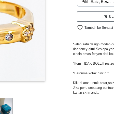
BEL
Tambah ke Senarai 
Salah satu design moden da
dan fancy gitu! Sesiapa ya
cincin emas fesyen dari kol
*Item TIDAK BOLEH resize
*Percuma kotak cincin.*
Klik di atas untuk berat,sai
Jika perlu sebarang bantuan,
kanan skrin anda.