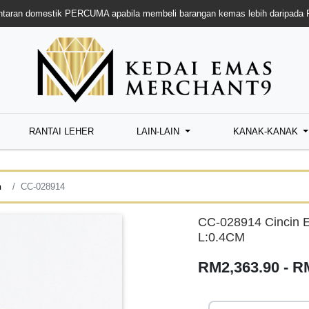
taran domestik PERCUMA apabila membeli barangan kemas lebih daripada
RANTAI LEHER
LAIN-LAIN
KANAK-KANAK
n
CC-028914
CC-028914 Cincin 
L:0.4CM
RM2,363.90 - R