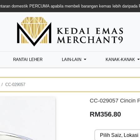
taran domestik PERCUMA apabila membeli barangan kemas lebih daripada
RANTAI LEHER
LAIN-LAIN
KANAK-KANAK
CC-029057
CC-029057 Cincin P
RM356.80