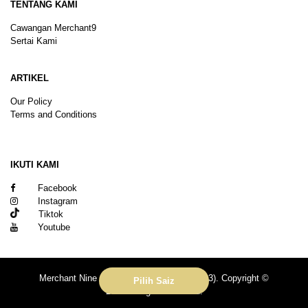
TENTANG KAMI
Cawangan Merchant9
Sertai Kami
ARTIKEL
Our Policy
Terms and Conditions
Sitemap
IKUTI KAMI
Facebook
Instagram
Tiktok
Youtube
Merchant Nine Sdn Bhd (No. 201601039113). Copyright ©
Pilih Saiz
2026.All rights reserved.