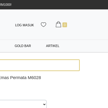
 RM1000!
0
LOG MASUK
GOLD BAR
ARTIKEL
Emas Permata M6028