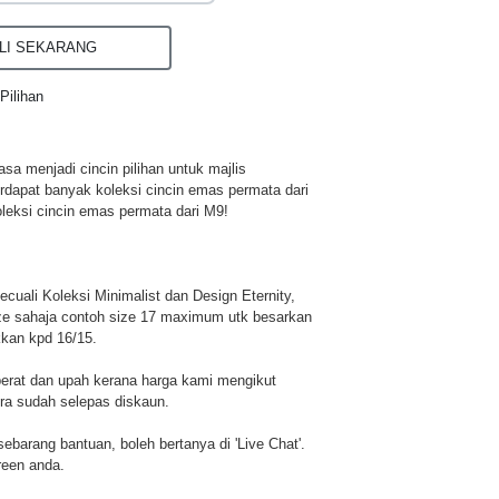
I SEKARANG
Pilihan
a menjadi cincin pilihan untuk majlis
rdapat banyak koleksi cincin emas permata dari
leksi cincin emas permata dari M9!
cuali Koleksi Minimalist dan Design Eternity,
ze sahaja contoh size 17 maximum utk besarkan
kkan kpd 16/15.
berat dan upah kerana harga kami mengikut
era sudah selepas diskaun.
u sebarang bantuan, boleh bertanya di 'Live Chat'.
reen anda.