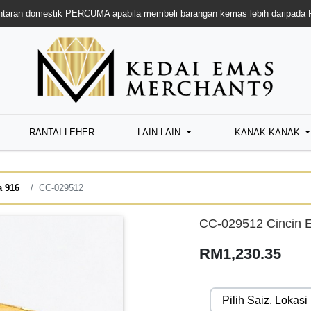
taran domestik PERCUMA apabila membeli barangan kemas lebih daripada
RANTAI LEHER
LAIN-LAIN
KANAK-KANAK
a 916
CC-029512
CC-029512 Cincin 
RM1,230.35