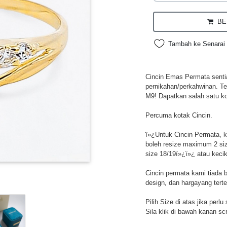
BEL
Tambah ke Senarai 
Cincin Emas Permata sentias
pernikahan/perkahwinan. Te
M9! Dapatkan salah satu ko
Percuma kotak Cincin.
ï»¿Untuk Cincin Permata, ke
boleh resize maximum 2 si
size 18/19ï»¿ï»¿ atau keci
Cincin permata kami tiada 
design, dan hargayang tert
Pilih Size di atas jika perl
Sila klik di bawah kanan sc