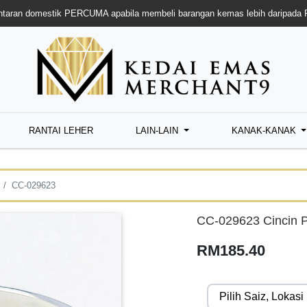
taran domestik PERCUMA apabila membeli barangan kemas lebih daripada
RANTAI LEHER
LAIN-LAIN
KANAK-KANAK
CC-029623
CC-029623 Cincin P
RM185.40