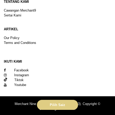
TENTANG KAMI
Cawangan Merchant9
Sertai Kami
ARTIKEL
Our Policy
Terms and Conditions
Sitemap
IKUTI KAMI
Facebook
Instagram
Tiktok
Youtube
Merchant Nine Sdn Bhd (No. 201601039113). Copyright ©
Pilih Saiz
2026.All rights reserved.