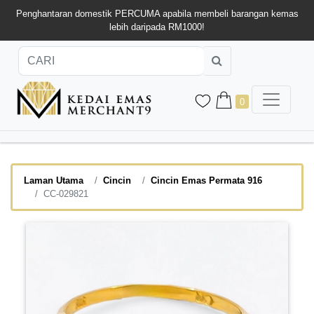
Penghantaran domestik PERCUMA apabila membeli barangan kemas
lebih daripada RM1000!
0
Laman Utama
Cincin
Cincin Emas Permata 916
CC-029821