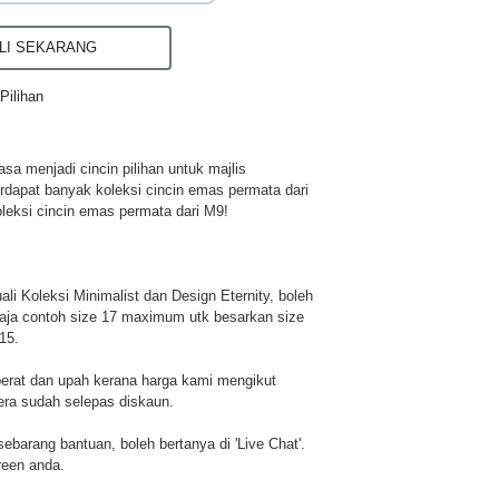
I SEKARANG
Pilihan
a menjadi cincin pilihan untuk majlis
rdapat banyak koleksi cincin emas permata dari
leksi cincin emas permata dari M9!
li Koleksi Minimalist dan Design Eternity, boleh
aja contoh size 17 maximum utk besarkan size
15.
berat dan upah kerana harga kami mengikut
era sudah selepas diskaun.
u sebarang bantuan, boleh bertanya di 'Live Chat'.
reen anda.