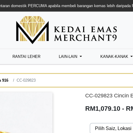
taran domestik PERCUMA apabila membeli barangan kemas lebih daripada
RANTAI LEHER
LAIN-LAIN
KANAK-KANAK
a 916
CC-029823
CC-029823 Cincin 
RM1,079.10 - R