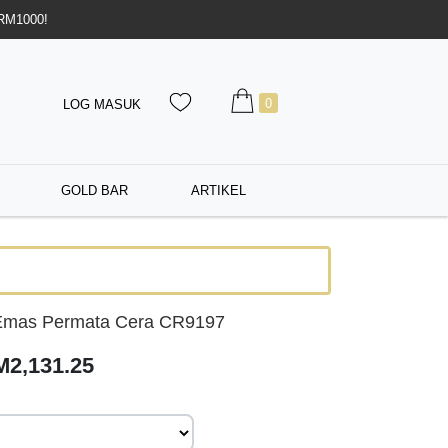
 RM1000!
0
LOG MASUK
GOLD BAR
ARTIKEL
Emas Permata Cera CR9197
M2,131.25