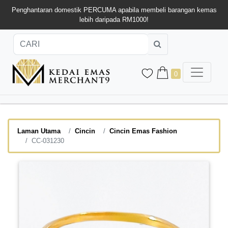
Penghantaran domestik PERCUMA apabila membeli barangan kemas
lebih daripada RM1000!
0
Laman Utama
Cincin
Cincin Emas Fashion
CC-031230