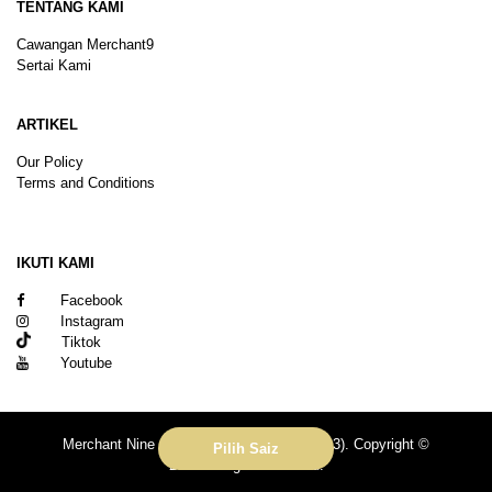
TENTANG KAMI
Cawangan Merchant9
Sertai Kami
ARTIKEL
Our Policy
Terms and Conditions
Sitemap
IKUTI KAMI
Facebook
Instagram
Tiktok
Youtube
Merchant Nine Sdn Bhd (No. 201601039113). Copyright ©
Pilih Saiz
2026.All rights reserved.