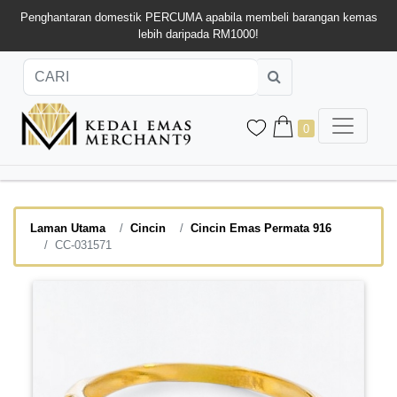
Penghantaran domestik PERCUMA apabila membeli barangan kemas
lebih daripada RM1000!
0
Laman Utama
Cincin
Cincin Emas Permata 916
CC-031571