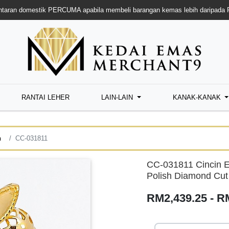
taran domestik PERCUMA apabila membeli barangan kemas lebih daripada
RANTAI LEHER
LAIN-LAIN
KANAK-KANAK
n
CC-031811
CC-031811 Cincin 
Polish Diamond Cut
RM2,439.25 - R