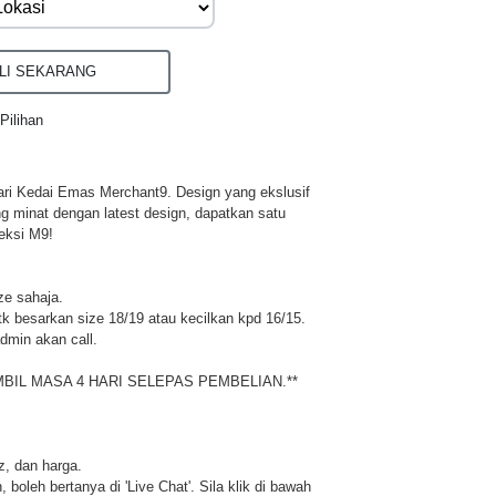
I SEKARANG
Pilihan
ri Kedai Emas Merchant9. Design yang ekslusif
ng minat dengan latest design, dapatkan satu
eksi M9!
ze sahaja.
 besarkan size 18/19 atau kecilkan kpd 16/15.
dmin akan call.
MBIL MASA 4 HARI SELEPAS PEMBELIAN.**
iz, dan harga.
 boleh bertanya di 'Live Chat'. Sila klik di bawah