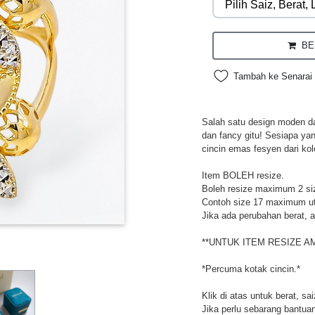
BEL
Tambah ke Senarai 
Salah satu design moden da
dan fancy gitu! Sesiapa ya
cincin emas fesyen dari kol
Item BOLEH resize.
Boleh resize maximum 2 si
Contoh size 17 maximum utk
Jika ada perubahan berat, a
**UNTUK ITEM RESIZE A
*Percuma kotak cincin.*
Klik di atas untuk berat, sa
Jika perlu sebarang bantuan,