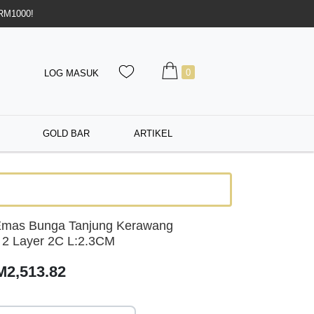
 RM1000!
0
LOG MASUK
GOLD BAR
ARTIKEL
Emas Bunga Tanjung Kerawang
 2 Layer 2C L:2.3CM
M2,513.82