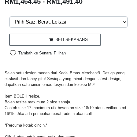
RM1,464.45 - RM1,491.40
BELI SEKARANG
Tambah ke Senarai Pilihan
Salah satu design moden dari Kedai Emas Merchant9. Design yang
ekslusif dan fancy gitu! Sesiapa yang minat dengan latest design,
dapatkan satu cincin emas fesyen dari koleksi M9!
Item BOLEH resize.
Boleh resize maximum 2 size sahaja.
Contoh size 17 maximum utk besarkan size 18/19 atau kecilkan kpd
16/15. Jika ada perubahan berat, admin akan call.
*Percuma kotak cincin.*
Klik di atas untuk berat, saiz, dan harga.