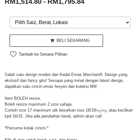
RM1,514.80 - RM1,795.84
BELI SEKARANG
Tambah ke Senarai Pilihan
Salah satu design moden dari Kedai Emas Merchant9. Design yang
ekslusif dan fancy gitu! Sesiapa yang minat dengan latest design,
dapatkan satu cincin emas fesyen dari koleksi M9!
Item BOLEH resize.
Boleh resize maximum 2 size sahaja.
Contoh size 17 maximum utk besarkan size 18/19ï»¿ï»¿ atau kecilkan
kpd 16/15. Jika ada perubahan berat, admin akan call.
*Percuma kotak cincin.*
Klik di atas untuk berat, saiz, dan harga.