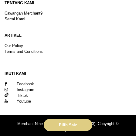
TENTANG KAMI
Cawangan Merchant9
Sertai Kami
ARTIKEL
Our Policy
Terms and Conditions
Sitemap
IKUTI KAMI
Facebook
Instagram
Tiktok
Youtube
Merchant Nine Sdn Bhd (No. 201601039113). Copyright ©
Pilih Saiz
2026.All rights reserved.