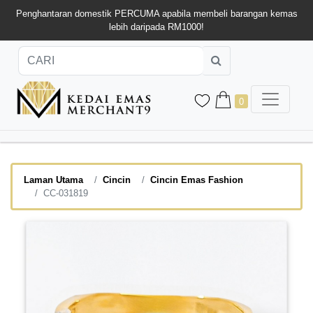
Penghantaran domestik PERCUMA apabila membeli barangan kemas
lebih daripada RM1000!
0
Laman Utama
Cincin
Cincin Emas Fashion
CC-031819