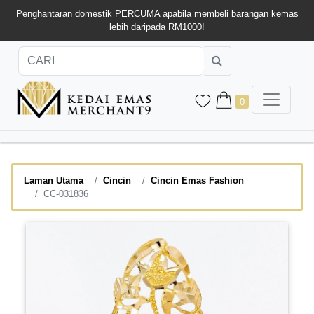
Penghantaran domestik PERCUMA apabila membeli barangan kemas
lebih daripada RM1000!
0
Laman Utama
Cincin
Cincin Emas Fashion
CC-031836