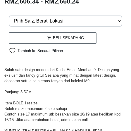
RM2,606.34 - RM2,660.24
BELI SEKARANG
Tambah ke Senarai Pilihan
Salah satu design moden dari Kedai Emas Merchant9. Design yang
ekslusif dan fancy gitu! Sesiapa yang minat dengan latest design,
dapatkan satu cincin emas fesyen dari koleksi M9!
Panjang: 3.5CM
Item BOLEH resize.
Boleh resize maximum 2 size sahaja.
Contoh size 17 maximum utk besarkan size 18/19 atau kecilkan kpd
16/15. Jika ada perubahan berat, admin akan call.
**UNTUK ITEM RESIZE AMBIL MASA 4 HARI SELEPAS