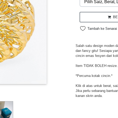
BEL
Tambah ke Senarai 
Salah satu design moden da
dan fancy gitu! Sesiapa ya
cincin emas fesyen dari kol
Item TIDAK BOLEH resize.
*Percuma kotak cincin.*
Klik di atas untuk berat, sa
Jika perlu sebarang bantuan,
kanan skrin anda.