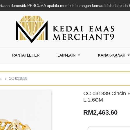
taran domestik PERCUMA apabila membeli barangan kemas lebih daripada
RANTAI LEHER
LAIN-LAIN
KANAK-KANAK
n
CC-031839
CC-031839 Cincin 
L:1.6CM
RM2,463.60