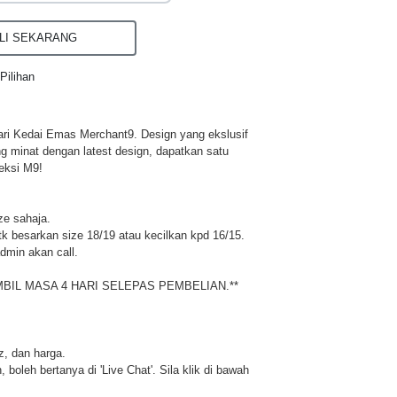
I SEKARANG
Pilihan
ri Kedai Emas Merchant9. Design yang ekslusif
ng minat dengan latest design, dapatkan satu
eksi M9!
ze sahaja.
 besarkan size 18/19 atau kecilkan kpd 16/15.
dmin akan call.
MBIL MASA 4 HARI SELEPAS PEMBELIAN.**
iz, dan harga.
 boleh bertanya di 'Live Chat'. Sila klik di bawah