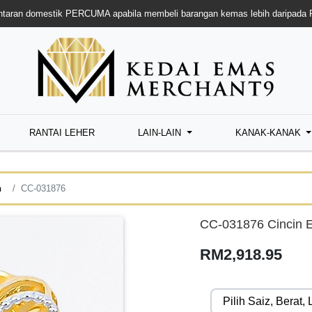
taran domestik PERCUMA apabila membeli barangan kemas lebih daripada
RANTAI LEHER
LAIN-LAIN
KANAK-KANAK
n
CC-031876
CC-031876 Cincin 
RM2,918.95