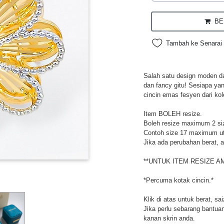
BEL
Tambah ke Senarai 
Salah satu design moden da
dan fancy gitu! Sesiapa ya
cincin emas fesyen dari kol
Item BOLEH resize.
Boleh resize maximum 2 si
Contoh size 17 maximum utk
Jika ada perubahan berat, a
**UNTUK ITEM RESIZE A
*Percuma kotak cincin.*
Klik di atas untuk berat, sa
Jika perlu sebarang bantuan,
kanan skrin anda.