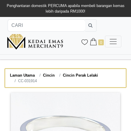
Penghantaran domestik PERCUMA apabila membeli barangan kemas
lebih daripada RM1000!
0
Laman Utama
Cincin
Cincin Perak Lelaki
CC-031914