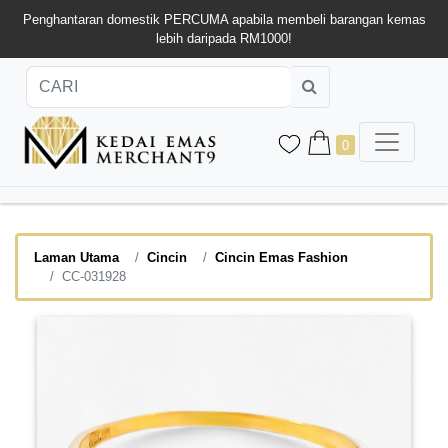
Penghantaran domestik PERCUMA apabila membeli barangan kemas
lebih daripada RM1000!
0
Laman Utama
Cincin
Cincin Emas Fashion
CC-031928