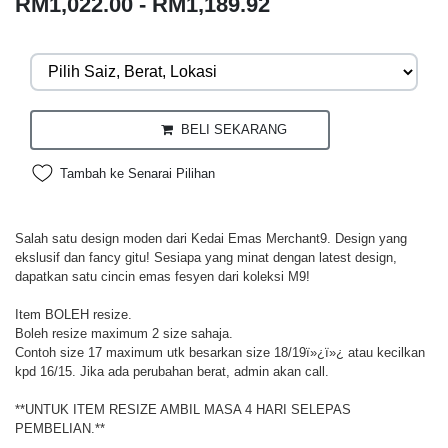
RM1,022.00 - RM1,189.92
BELI SEKARANG
Tambah ke Senarai Pilihan
Salah satu design moden dari Kedai Emas Merchant9. Design yang
ekslusif dan fancy gitu! Sesiapa yang minat dengan latest design,
dapatkan satu cincin emas fesyen dari koleksi M9!
Item BOLEH resize.
Boleh resize maximum 2 size sahaja.
Contoh size 17 maximum utk besarkan size 18/19ï»¿ï»¿ atau kecilkan
kpd 16/15. Jika ada perubahan berat, admin akan call.
**UNTUK ITEM RESIZE AMBIL MASA 4 HARI SELEPAS
PEMBELIAN.**