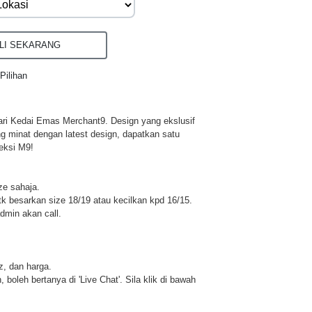
I SEKARANG
Pilihan
ri Kedai Emas Merchant9. Design yang ekslusif
ng minat dengan latest design, dapatkan satu
eksi M9!
ze sahaja.
 besarkan size 18/19 atau kecilkan kpd 16/15.
dmin akan call.
iz, dan harga.
 boleh bertanya di 'Live Chat'. Sila klik di bawah