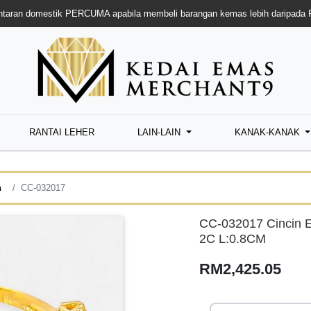
taran domestik PERCUMA apabila membeli barangan kemas lebih daripada
RANTAI LEHER
LAIN-LAIN
KANAK-KANAK
n
CC-032017
CC-032017 Cincin 
2C L:0.8CM
RM2,425.05