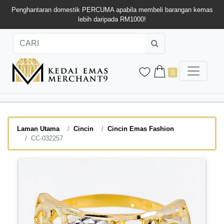
Penghantaran domestik PERCUMA apabila membeli barangan kemas
lebih daripada RM1000!
0
Laman Utama
Cincin
Cincin Emas Fashion
CC-032257