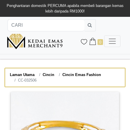
Penghantaran domestik PERCUMA apabila membeli barangan kemas
lebih daripada RM1000!
0
Laman Utama
Cincin
Cincin Emas Fashion
CC-032506