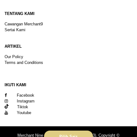
TENTANG KAMI
Cawangan Merchant9
Sertai Kami
ARTIKEL
Our Policy
Terms and Conditions
Sitemap
IKUTI KAMI
Facebook
Instagram
Tiktok
Youtube
Merchant Nine Sdn Bhd (No. 201601039113). Copyright ©
Pilih Saiz