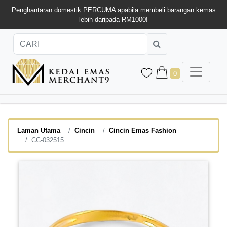
Penghantaran domestik PERCUMA apabila membeli barangan kemas
lebih daripada RM1000!
0
Laman Utama
Cincin
Cincin Emas Fashion
CC-032515