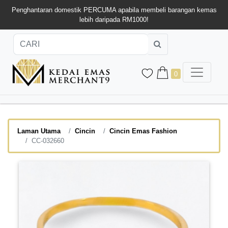
Penghantaran domestik PERCUMA apabila membeli barangan kemas
lebih daripada RM1000!
0
Laman Utama
Cincin
Cincin Emas Fashion
CC-032660