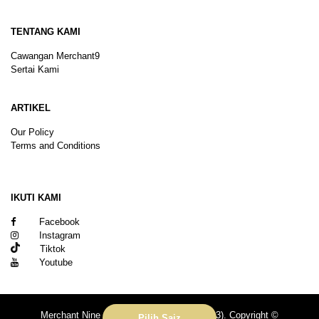
TENTANG KAMI
Cawangan Merchant9
Sertai Kami
ARTIKEL
Our Policy
Terms and Conditions
Sitemap
IKUTI KAMI
Facebook
Instagram
Tiktok
Youtube
Merchant Nine Sdn Bhd (No. 201601039113). Copyright ©
Pilih Saiz