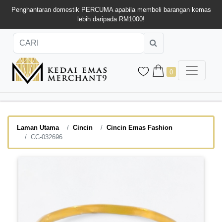
Penghantaran domestik PERCUMA apabila membeli barangan kemas
lebih daripada RM1000!
0
Laman Utama
Cincin
Cincin Emas Fashion
CC-032696