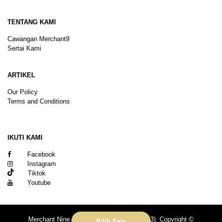
TENTANG KAMI
Cawangan Merchant9
Sertai Kami
ARTIKEL
Our Policy
Terms and Conditions
Sitemap
IKUTI KAMI
Facebook
Instagram
Tiktok
Youtube
Merchant Nine Sdn Bhd (No. 201601039113). Copyright ©
Pilih Saiz