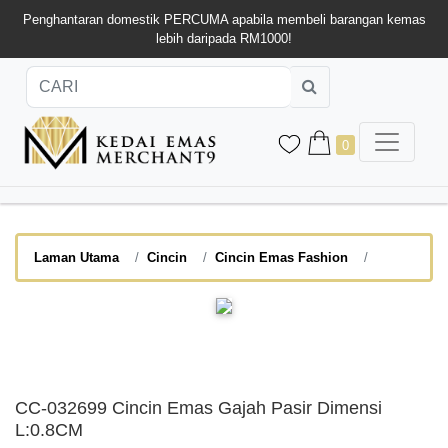
Penghantaran domestik PERCUMA apabila membeli barangan kemas
lebih daripada RM1000!
0
Laman Utama
Cincin
Cincin Emas Fashion
CC-032699 Cincin Emas Gajah Pasir Dimensi
L:0.8CM