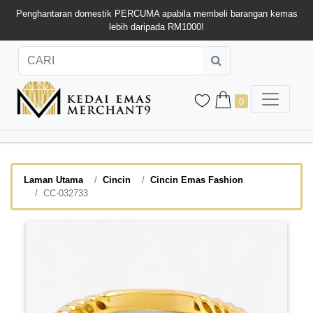
Penghantaran domestik PERCUMA apabila membeli barangan kemas
lebih daripada RM1000!
0
Laman Utama
Cincin
Cincin Emas Fashion
CC-032733