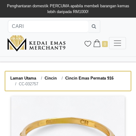
Penghantaran domestik PERCUMA apabila membeli barangan kemas
lebih daripada RM1000!
0
Laman Utama
Cincin
Cincin Emas Permata 916
CC-032757