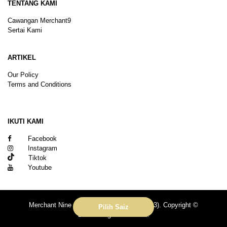
TENTANG KAMI
Cawangan Merchant9
Sertai Kami
ARTIKEL
Our Policy
Terms and Conditions
Sitemap
IKUTI KAMI
Facebook
Instagram
Tiktok
Youtube
Merchant Nine Sdn Bhd (No. 201601039113). Copyright ©
Pilih Saiz
2026.All rights reserved.