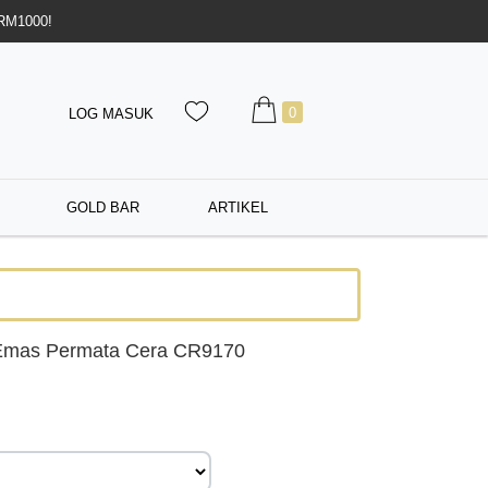
 RM1000!
0
LOG MASUK
GOLD BAR
ARTIKEL
Emas Permata Cera CR9170