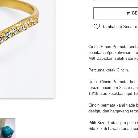
BEL
Tambah ke Senarai 
Cincin Emas Permata sentias
pernikahan/perkahwinan. Te
M9! Dapatkan salah satu ko
Percuma kotak Cincin.
Untuk Cincin Permata, kecua
resize maximum 2 size sah
18/19 atau kecikkan kpd 16
Cincin permata kami tiada 
design, dan hargayang tert
Pilih Size di atas jika perl
Sila klik di bawah kanan sc