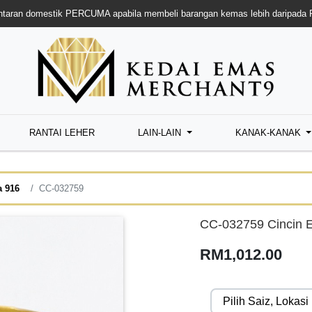
taran domestik PERCUMA apabila membeli barangan kemas lebih daripada
RANTAI LEHER
LAIN-LAIN
KANAK-KANAK
a 916
CC-032759
CC-032759 Cincin 
RM1,012.00