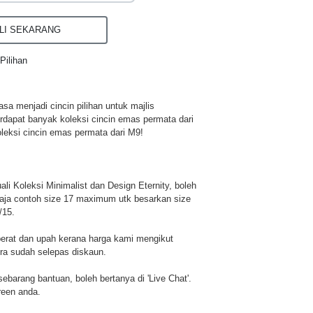
I SEKARANG
Pilihan
a menjadi cincin pilihan untuk majlis
rdapat banyak koleksi cincin emas permata dari
leksi cincin emas permata dari M9!
li Koleksi Minimalist dan Design Eternity, boleh
aja contoh size 17 maximum utk besarkan size
/15.
berat dan upah kerana harga kami mengikut
era sudah selepas diskaun.
u sebarang bantuan, boleh bertanya di 'Live Chat'.
reen anda.