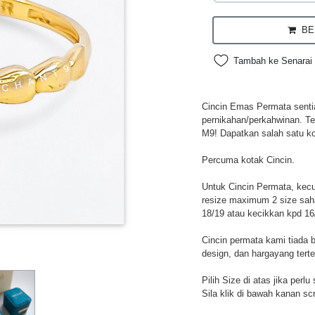
BEL
Tambah ke Senarai 
Cincin Emas Permata sentias
pernikahan/perkahwinan. Te
M9! Dapatkan salah satu ko
Percuma kotak Cincin.
Untuk Cincin Permata, kecua
resize maximum 2 size sah
18/19 atau kecikkan kpd 16
Cincin permata kami tiada 
design, dan hargayang tert
Pilih Size di atas jika perl
Sila klik di bawah kanan sc