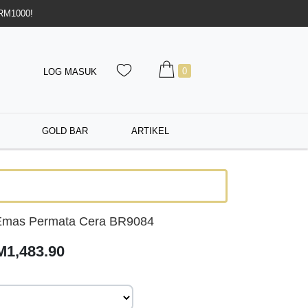
 RM1000!
0
LOG MASUK
GOLD BAR
ARTIKEL
Emas Permata Cera BR9084
M1,483.90