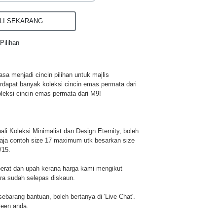
I SEKARANG
Pilihan
a menjadi cincin pilihan untuk majlis
rdapat banyak koleksi cincin emas permata dari
leksi cincin emas permata dari M9!
li Koleksi Minimalist dan Design Eternity, boleh
aja contoh size 17 maximum utk besarkan size
/15.
berat dan upah kerana harga kami mengikut
era sudah selepas diskaun.
u sebarang bantuan, boleh bertanya di 'Live Chat'.
reen anda.