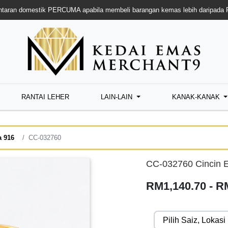
taran domestik PERCUMA apabila membeli barangan kemas lebih daripada
RANTAI LEHER
LAIN-LAIN
KANAK-KANAK
a 916
CC-032760
CC-032760 Cincin 
RM1,140.70 - R