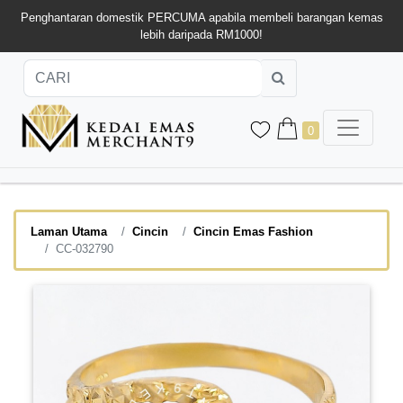
Penghantaran domestik PERCUMA apabila membeli barangan kemas
lebih daripada RM1000!
0
Laman Utama
Cincin
Cincin Emas Fashion
CC-032790