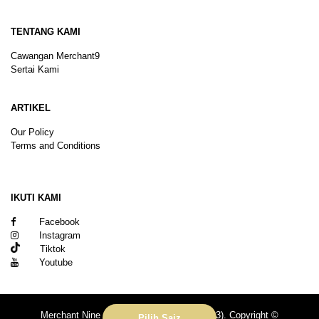
TENTANG KAMI
Cawangan Merchant9
Sertai Kami
ARTIKEL
Our Policy
Terms and Conditions
Sitemap
IKUTI KAMI
Facebook
Instagram
Tiktok
Youtube
Merchant Nine Sdn Bhd (No. 201601039113). Copyright ©
Pilih Saiz