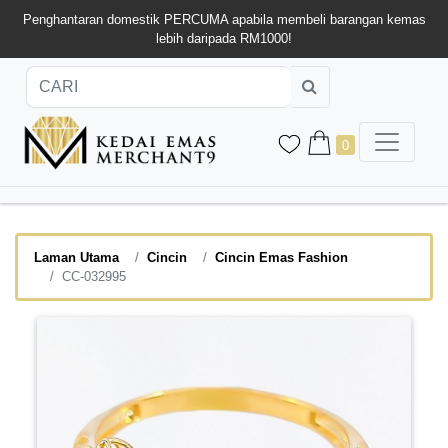
Penghantaran domestik PERCUMA apabila membeli barangan kemas
lebih daripada RM1000!
0
Laman Utama
Cincin
Cincin Emas Fashion
CC-032995