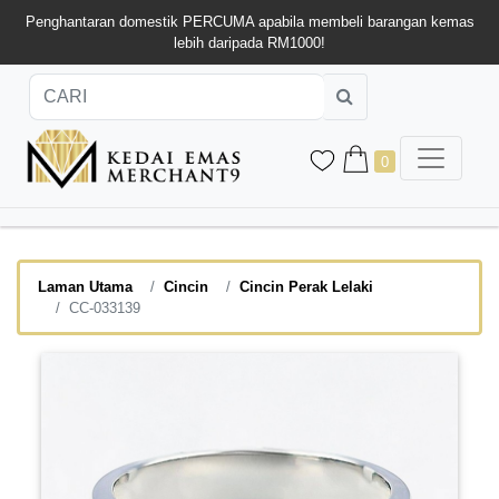
Penghantaran domestik PERCUMA apabila membeli barangan kemas
lebih daripada RM1000!
0
Laman Utama
Cincin
Cincin Perak Lelaki
CC-033139