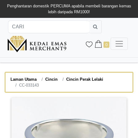
Penghantaran domestik PERCUMA apabila membeli barangan kemas
lebih daripada RM1000!
0
Laman Utama
Cincin
Cincin Perak Lelaki
CC-033143