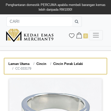
Penghantaran domestik PERCUMA apabila membeli barangan kemas
lebih daripada RM1000!
0
Laman Utama
Cincin
Cincin Perak Lelaki
CC-033179