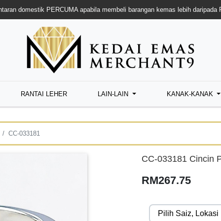
taran domestik PERCUMA apabila membeli barangan kemas lebih daripada
RANTAI LEHER
LAIN-LAIN
KANAK-KANAK
CC-033181
CC-033181 Cincin 
RM267.75