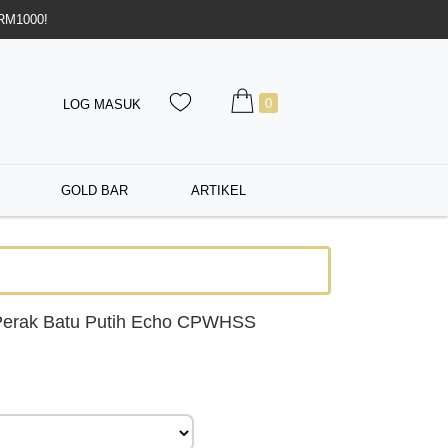
 RM1000!
0
LOG MASUK
GOLD BAR
ARTIKEL
Perak Batu Putih Echo CPWHSS