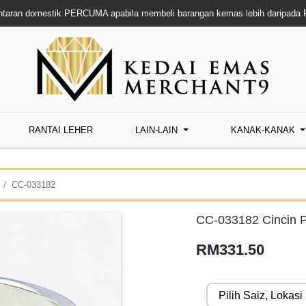
taran domestik PERCUMA apabila membeli barangan kemas lebih daripada
RANTAI LEHER
LAIN-LAIN
KANAK-KANAK
CC-033182
CC-033182 Cincin P
RM331.50