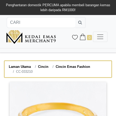
Penghantaran domestik PERCUMA apabila membeli barangan kemas
lebih daripada RM1000!
0
Laman Utama
Cincin
Cincin Emas Fashion
CC-033210