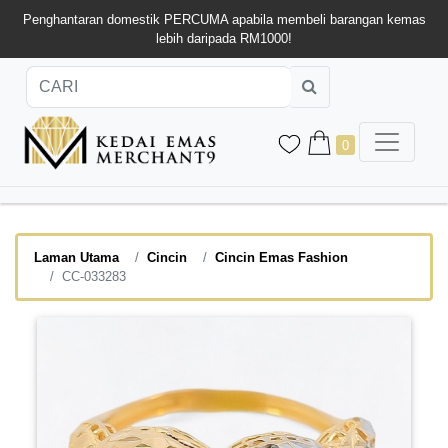
Penghantaran domestik PERCUMA apabila membeli barangan kemas
lebih daripada RM1000!
0
Laman Utama
Cincin
Cincin Emas Fashion
CC-033283