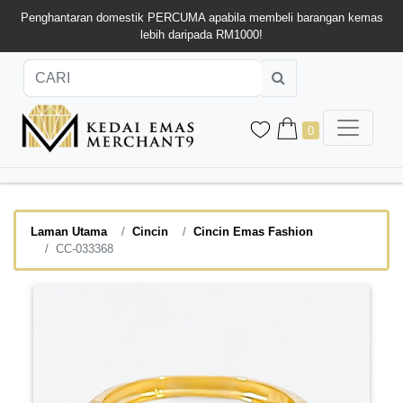
Penghantaran domestik PERCUMA apabila membeli barangan kemas
lebih daripada RM1000!
0
Laman Utama
Cincin
Cincin Emas Fashion
CC-033368