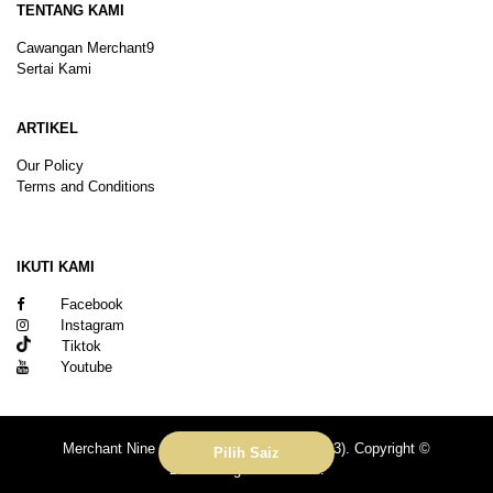
TENTANG KAMI
Cawangan Merchant9
Sertai Kami
ARTIKEL
Our Policy
Terms and Conditions
Sitemap
IKUTI KAMI
Facebook
Instagram
Tiktok
Youtube
Merchant Nine Sdn Bhd (No. 201601039113). Copyright ©
Pilih Saiz
2026.All rights reserved.