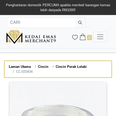
Penghantaran domestik PERCUMA apabila membeli barangan kemas
lebih daripada RM1000!
0
Laman Utama
Cincin
Cincin Perak Lelaki
CC-033434